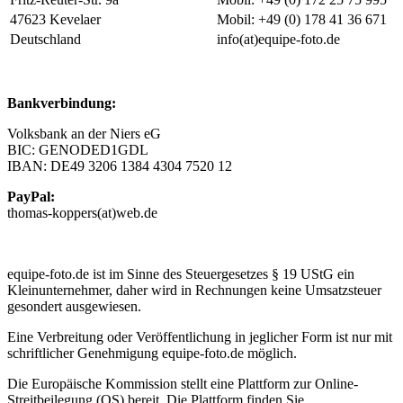
47623 Kevelaer
Mobil: +49 (0) 178 41 36 671
Deutschland
info(at)equipe-foto.de
Bankverbindung:
Volksbank an der Niers eG
BIC: GENODED1GDL
IBAN: DE49 3206 1384 4304 7520 12
PayPal:
thomas-koppers(at)web.de
equipe-foto.de ist im Sinne des Steuergesetzes § 19 UStG ein
Kleinunternehmer, daher wird in Rechnungen keine Umsatzsteuer
gesondert ausgewiesen.
Eine Verbreitung oder Veröffentlichung in jeglicher Form ist nur mit
schriftlicher Genehmigung equipe-foto.de möglich.
Die Europäische Kommission stellt eine Plattform zur Online-
Streitbeilegung (OS) bereit. Die Plattform finden Sie