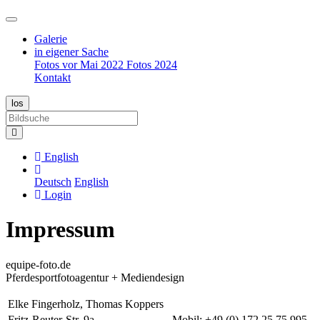
Galerie
in eigener Sache
Fotos vor Mai 2022
Fotos 2024
Kontakt
English
Deutsch
English
Login
Impressum
equipe-foto.de
Pferdesportfotoagentur + Mediendesign
Elke Fingerholz, Thomas Koppers
Fritz-Reuter-Str. 9a
Mobil: +49 (0) 172 25 75 995