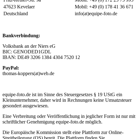
47623 Kevelaer
Mobil: +49 (0) 178 41 36 671
Deutschland
info(at)equipe-foto.de
Bankverbindung:
Volksbank an der Niers eG
BIC: GENODED1GDL
IBAN: DE49 3206 1384 4304 7520 12
PayPal:
thomas-koppers(at)web.de
equipe-foto.de ist im Sinne des Steuergesetzes § 19 UStG ein
Kleinunternehmer, daher wird in Rechnungen keine Umsatzsteuer
gesondert ausgewiesen.
Eine Verbreitung oder Veröffentlichung in jeglicher Form ist nur mit
schriftlicher Genehmigung equipe-foto.de möglich.
Die Europäische Kommission stellt eine Plattform zur Online-
Streitbeilegung (OS) bereit. Die Plattform finden Sie