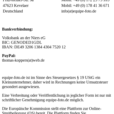
47623 Kevelaer
Mobil: +49 (0) 178 41 36 671
Deutschland
info(at)equipe-foto.de
Bankverbindung:
Volksbank an der Niers eG
BIC: GENODED1GDL
IBAN: DE49 3206 1384 4304 7520 12
PayPal:
thomas-koppers(at)web.de
equipe-foto.de ist im Sinne des Steuergesetzes § 19 UStG ein
Kleinunternehmer, daher wird in Rechnungen keine Umsatzsteuer
gesondert ausgewiesen.
Eine Verbreitung oder Veröffentlichung in jeglicher Form ist nur mit
schriftlicher Genehmigung equipe-foto.de möglich.
Die Europäische Kommission stellt eine Plattform zur Online-
Streitbeilegung (OS) bereit. Die Plattform finden Sie