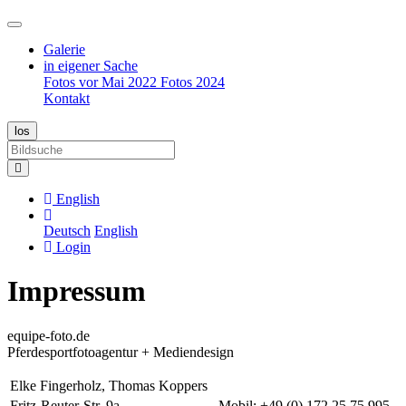
Galerie
in eigener Sache
Fotos vor Mai 2022
Fotos 2024
Kontakt
English
Deutsch
English
Login
Impressum
equipe-foto.de
Pferdesportfotoagentur + Mediendesign
Elke Fingerholz, Thomas Koppers
Fritz-Reuter-Str. 9a
Mobil: +49 (0) 172 25 75 995