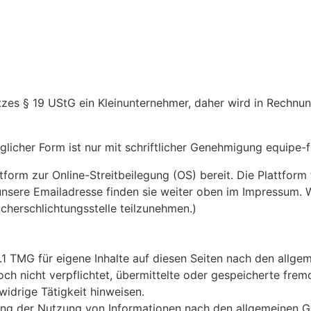
etzes § 19 UStG ein Kleinunternehmer, daher wird in Rechn
eglicher Form ist nur mit schriftlicher Genehmigung equipe-
tform zur Online-Streitbeilegung (OS) bereit. Die Plattform 
unsere Emailadresse finden sie weiter oben im Impressum. Wi
cherschlichtungsstelle teilzunehmen.)
.1 TMG für eigene Inhalte auf diesen Seiten nach den allge
doch nicht verpflichtet, übermittelte oder gespeicherte fr
widrige Tätigkeit hinweisen.
ung der Nutzung von Informationen nach den allgemeinen Ge