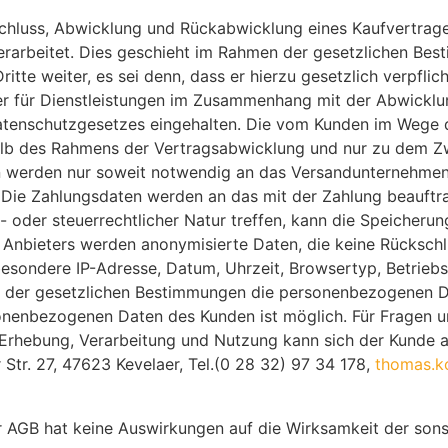
hluss, Abwicklung und Rückabwicklung eines Kaufvertrag
rarbeitet. Dies geschieht im Rahmen der gesetzlichen Bes
te weiter, es sei denn, dass er hierzu gesetzlich verpflic
itter für Dienstleistungen im Zusammenhang mit der Abwickl
enschutzgesetzes eingehalten. Die vom Kunden im Wege de
alb des Rahmens der Vertragsabwicklung und nur zu dem Zw
en werden nur soweit notwendig an das Versandunternehmen
ie Zahlungsdaten werden an das mit der Zahlung beauftrag
 oder steuerrechtlicher Natur treffen, kann die Speicherun
 Anbieters werden anonymisierte Daten, die keine Rücksc
besondere IP-Adresse, Datum, Uhrzeit, Browsertyp, Betriebs
er gesetzlichen Bestimmungen die personenbezogenen Date
sonenbezogenen Daten des Kunden ist möglich. Für Fragen 
rhebung, Verarbeitung und Nutzung kann sich der Kunde 
Str. 27, 47623 Kevelaer, Tel.(0 28 32) 97 34 178,
thomas.k
r AGB hat keine Auswirkungen auf die Wirksamkeit der son