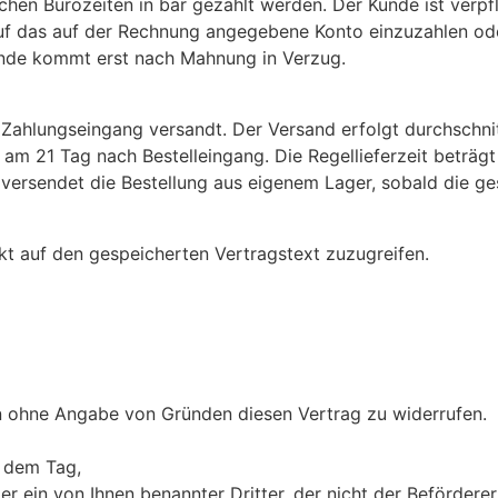
hen Bürozeiten in bar gezahlt werden. Der Kunde ist verpfl
f das auf der Rechnung angegebene Konto einzuzahlen oder
nde kommt erst nach Mahnung in Verzug.
ahlungseingang versandt. Der Versand erfolgt durchschnit
 am 21 Tag nach Bestelleingang. Die Regellieferzeit beträg
versendet die Bestellung aus eigenem Lager, sobald die ges
ekt auf den gespeicherten Vertragstext zuzugreifen.
n ohne Angabe von Gründen diesen Vertrag zu widerrufen.
b dem Tag,
er ein von Ihnen benannter Dritter, der nicht der Befördere