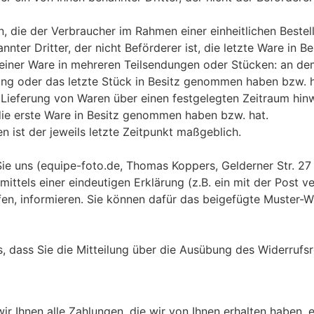
, die der Verbraucher im Rahmen einer einheitlichen Bestell
nter Dritter, der nicht Beförderer ist, die letzte Ware in
g einer Ware in mehreren Teilsendungen oder Stücken: an dem
ndung oder das letzte Stück in Besitz genommen haben bzw. h
n Lieferung von Waren über einen festgelegten Zeitraum hin
, die erste Ware in Besitz genommen haben bzw. hat.
 ist der jeweils letzte Zeitpunkt maßgeblich.
ie uns (equipe-foto.de, Thomas Koppers, Gelderner Str. 2
 mittels einer eindeutigen Erklärung (z.B. ein mit der Post v
ufen, informieren. Sie können dafür das beigefügte Muster-
s, dass Sie die Mitteilung über die Ausübung des Widerrufsr
r Ihnen alle Zahlungen, die wir von Ihnen erhalten haben, ei