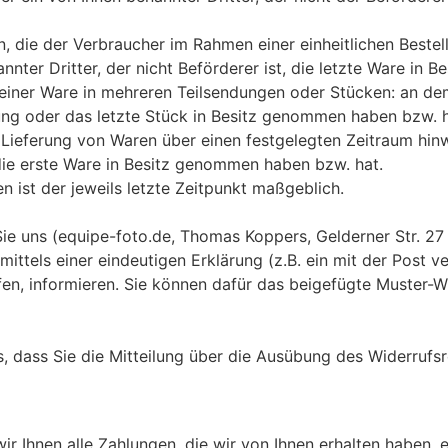
, die der Verbraucher im Rahmen einer einheitlichen Bestell
nter Dritter, der nicht Beförderer ist, die letzte Ware in
g einer Ware in mehreren Teilsendungen oder Stücken: an dem
ndung oder das letzte Stück in Besitz genommen haben bzw. h
n Lieferung von Waren über einen festgelegten Zeitraum hin
, die erste Ware in Besitz genommen haben bzw. hat.
 ist der jeweils letzte Zeitpunkt maßgeblich.
ie uns (equipe-foto.de, Thomas Koppers, Gelderner Str. 2
 mittels einer eindeutigen Erklärung (z.B. ein mit der Post v
ufen, informieren. Sie können dafür das beigefügte Muster-
s, dass Sie die Mitteilung über die Ausübung des Widerrufsr
r Ihnen alle Zahlungen, die wir von Ihnen erhalten haben, ei