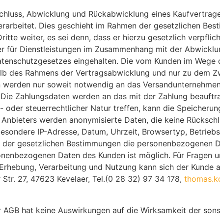
hluss, Abwicklung und Rückabwicklung eines Kaufvertrag
rarbeitet. Dies geschieht im Rahmen der gesetzlichen Bes
te weiter, es sei denn, dass er hierzu gesetzlich verpflic
itter für Dienstleistungen im Zusammenhang mit der Abwickl
enschutzgesetzes eingehalten. Die vom Kunden im Wege de
alb des Rahmens der Vertragsabwicklung und nur zu dem Zw
en werden nur soweit notwendig an das Versandunternehmen
ie Zahlungsdaten werden an das mit der Zahlung beauftrag
 oder steuerrechtlicher Natur treffen, kann die Speicherun
 Anbieters werden anonymisierte Daten, die keine Rücksc
besondere IP-Adresse, Datum, Uhrzeit, Browsertyp, Betriebs
er gesetzlichen Bestimmungen die personenbezogenen Date
sonenbezogenen Daten des Kunden ist möglich. Für Fragen 
rhebung, Verarbeitung und Nutzung kann sich der Kunde 
Str. 27, 47623 Kevelaer, Tel.(0 28 32) 97 34 178,
thomas.k
r AGB hat keine Auswirkungen auf die Wirksamkeit der son