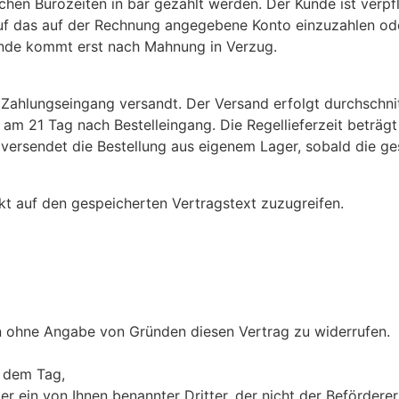
hen Bürozeiten in bar gezahlt werden. Der Kunde ist verpfl
f das auf der Rechnung angegebene Konto einzuzahlen oder
nde kommt erst nach Mahnung in Verzug.
ahlungseingang versandt. Der Versand erfolgt durchschnit
 am 21 Tag nach Bestelleingang. Die Regellieferzeit beträg
versendet die Bestellung aus eigenem Lager, sobald die ges
ekt auf den gespeicherten Vertragstext zuzugreifen.
n ohne Angabe von Gründen diesen Vertrag zu widerrufen.
b dem Tag,
er ein von Ihnen benannter Dritter, der nicht der Befördere