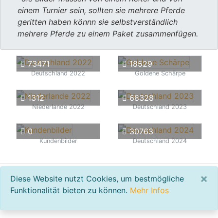
einem Turnier sein, sollten sie mehrere Pferde
geritten haben könnn sie selbstverständlich
mehrere Pferde zu einem Paket zusammenfügen.
73471
18529
Deutschland 2022
Goldene Schärpe
1312
68328
Niederlande 2022
Deutschland 2023
0
30763
Kundenbilder
Deutschland 2024
AGB
Impressum
Kontakt
×
Diese Website nutzt Cookies, um bestmögliche
Funktionalität bieten zu können.
Mehr Infos