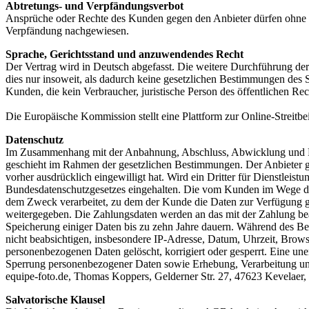
Abtretungs- und Verpfändungsverbot
Ansprüche oder Rechte des Kunden gegen den Anbieter dürfen ohne de
Verpfändung nachgewiesen.
Sprache, Gerichtsstand und anzuwendendes Recht
Der Vertrag wird in Deutsch abgefasst. Die weitere Durchführung der
dies nur insoweit, als dadurch keine gesetzlichen Bestimmungen des S
Kunden, die kein Verbraucher, juristische Person des öffentlichen Rec
Die Europäische Kommission stellt eine Plattform zur Online-Streitbe
Datenschutz
Im Zusammenhang mit der Anbahnung, Abschluss, Abwicklung und Rü
geschieht im Rahmen der gesetzlichen Bestimmungen. Der Anbieter gib
vorher ausdrücklich eingewilligt hat. Wird ein Dritter für Dienstl
Bundesdatenschutzgesetzes eingehalten. Die vom Kunden im Wege der
dem Zweck verarbeitet, zu dem der Kunde die Daten zur Verfügung g
weitergegeben. Die Zahlungsdaten werden an das mit der Zahlung beauf
Speicherung einiger Daten bis zu zehn Jahre dauern. Während des B
nicht beabsichtigen, insbesondere IP-Adresse, Datum, Uhrzeit, Brow
personenbezogenen Daten gelöscht, korrigiert oder gesperrt. Eine u
Sperrung personenbezogener Daten sowie Erhebung, Verarbeitung u
equipe-foto.de, Thomas Koppers, Gelderner Str. 27, 47623 Kevelaer,
Salvatorische Klausel