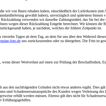
ie wir von Ihnen erhalten haben, einschließlich der Lieferkosten (mit 
 Standardlieferung gewählt haben), unverzüglich und spätestens binnen
se Rückzahlung verwenden wir dasselbe Zahlungsmittel, das Sie bei der 
 Ihnen wegen dieser Rückzahlung Entgelte berechnet. Wir können die 
zurückgesandt haben, je nachdem, welches der frühere Zeitpunkt ist.
n vierzehn Tagen ab dem Tag, an dem Sie uns über den Widerruf dieses
quipe-foto.de
uns zurückzusenden oder zu übergeben. Die Frist ist gew
 wenn dieser Wertverlust auf einen zur Prüfung der Beschaffenheit, 
aus den nachfolgenden Gründen nicht etwas anderes ergibt. Dies gilt au
en sind Schadensersatzansprüche des Kunden wegen Verletzung des Le
erweise erfüllt werden müssen. Ebenso gilt dies nicht für Schadensersa
er Erfüllungsgehilfen.