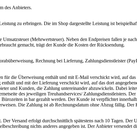
um des Anbieters.
 Leistung zu erbringen. Die im Shop dargestellte Leistung ist beispielhaf
e Umsatzsteuer (Mehrwertsteuer). Neben den Endpreisen fallen je nach
Gebraucht gemacht, trägt der Kunde die Kosten der Rücksendung.
orabüberweisung, Rechnung bei Lieferung, Zahlungsdienstleister (Pay
n für die Überweisung enthält und mit E-Mail verschickt wird, auf d
 enthält und mit der Lieferung verschickt wird, auf das dort angegeb
bieter und Kunden, die Zahlung untereinander abzuwickeln. Dabei leite
nternetseite des jeweiligen Treuhandservices/ Zahlungsdienstleisters. 
 Bürozeiten in bar gezahlt werden. Der Kunde ist verpflichtet innerh
erweisen. Die Zahlung ist ab Rechnungsdatum ohne Abzug fällig. Der
Der Versand erfolgt durchschnittlich spätestens nach 10 Tagen. Der U
ikelbeschreibung nichts anderes angegeben ist. Der Anbieter versendet d