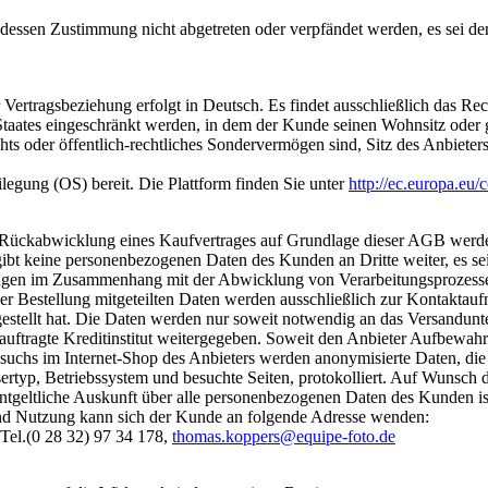
ssen Zustimmung nicht abgetreten oder verpfändet werden, es sei denn
 Vertragsbeziehung erfolgt in Deutsch. Es findet ausschließlich das 
taates eingeschränkt werden, in dem der Kunde seinen Wohnsitz oder ge
hts oder öffentlich-rechtliches Sondervermögen sind, Sitz des Anbieters
ilegung (OS) bereit. Die Plattform finden Sie unter
http://ec.europa.eu/
ckabwicklung eines Kaufvertrages auf Grundlage dieser AGB werden v
t keine personenbezogenen Daten des Kunden an Dritte weiter, es sei d
eistungen im Zusammenhang mit der Abwicklung von Verarbeitungsprozes
 Bestellung mitgeteilten Daten werden ausschließlich zur Kontaktau
estellt hat. Die Daten werden nur soweit notwendig an das Versandun
tragte Kreditinstitut weitergegeben. Soweit den Anbieter Aufbewahrung
esuchs im Internet-Shop des Anbieters werden anonymisierte Daten, di
sertyp, Betriebssystem und besuchte Seiten, protokolliert. Auf Wuns
nentgeltliche Auskunft über alle personenbezogenen Daten des Kunden i
nd Nutzung kann sich der Kunde an folgende Adresse wenden:
 Tel.(0 28 32) 97 34 178,
thomas.koppers@equipe-foto.de