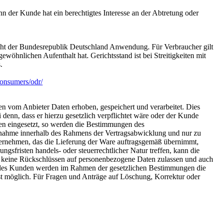
 der Kunde hat ein berechtigtes Interesse an der Abtretung oder
Recht der Bundesrepublik Deutschland Anwendung. Für Verbraucher gilt
wöhnlichen Aufenthalt hat. Gerichtsstand ist bei Streitigkeiten mit
.
consumers/odr/
om Anbieter Daten erhoben, gespeichert und verarbeitet. Dies
enn, dass er hierzu gesetzlich verpflichtet wäre oder der Kunde
sen eingesetzt, so werden die Bestimmungen des
fnahme innerhalb des Rahmens der Vertragsabwicklung und nur zu
ternehmen, das die Lieferung der Ware auftragsgemäß übernimmt,
sfristen handels- oder steuerrechtlicher Natur treffen, kann die
e keine Rückschlüssen auf personenbezogene Daten zulassen und auch
ch des Kunden werden im Rahmen der gesetzlichen Bestimmungen die
st möglich. Für Fragen und Anträge auf Löschung, Korrektur oder